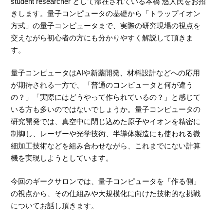
student researcher として滞在されている本橋 悠人氏をお招
きします。量子コンピュータの基礎から「トラップイオン
方式」の量子コンピュータまで、実際の研究現場の視点を
交えながら初心者の方にも分かりやすく解説して頂きま
す。
量子コンピュータはAIや新薬開発、材料設計などへの応用
が期待される一方で、「普通のコンピュータと何が違う
の？」「実際にはどうやって作られているの？」と感じて
いる方も多いのではないでしょうか。量子コンピュータの
研究開発では、真空中に閉じ込めた原子やイオンを精密に
制御し、レーザーや光学技術、半導体製造にも使われる微
細加工技術などを組み合わせながら、これまでにない計算
機を実現しようとしています。
今回のギークサロンでは、量子コンピュータを「作る側」
の視点から、その仕組みや大規模化に向けた技術的な挑戦
についてお話し頂きます。