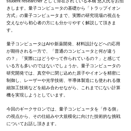
student researcher として滞在されている本橋 悠人氏をお招
きします。量子コンピュータの基礎から「トラップイオン
方式」の量子コンピュータまで、実際の研究現場の視点を
交えながら初心者の方にも分かりやすく解説して頂きま
す。
量子コンピュータはAIや新薬開発、材料設計などへの応用
が期待される一方で、「普通のコンピュータと何が違う
の？」「実際にはどうやって作られているの？」と感じて
いる方も多いのではないでしょうか。量子コンピュータの
研究開発では、真空中に閉じ込めた原子やイオンを精密に
制御し、レーザーや光学技術、半導体製造にも使われる微
細加工技術などを組み合わせながら、これまでにない計算
機を実現しようとしています。
今回のギークサロンでは、量子コンピュータを「作る側」
の視点から、その仕組みや大規模化に向けた技術的な挑戦
についてお話し頂きます。