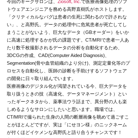
今回のギークサロンは、
Ziosoft, Inc.
で医療画像処理のソフ
トウェアエンジニアを務める高野直樹氏がホストします。
「クリティカルなバグは患者の生死に関わるので許されな
い」、と高野氏。データの処理中に危篤患者が死亡してし
まうことがないよう、巨大なデータ（GBオーダー）をいか
に高速に処理するかが氏の課題です。CT/MRIで患者一人あ
たり数千枚撮影されるデータの分析を自動化するため、
3DCGの作成、CAD(Computer Aided Diagnosis)、
Segmentation(骨や血管組織のより分け)、測定定量化等のプ
ロセスを自動化し、医師の診断を手助けするソフトウェア
の開発に日々取り組んでいます。
医療画像のデジタル化が渇望されている今、巨大データを
取り扱うときの技（高速化、データマネージメント）とい
ったギークネタから、薬事法ウラ話まで、異分野の人も楽
しめるようなサロンにしたいと思います。職場では、
CT/MRIで撮られた生身の人間の断層画像を眺めて過ごすこ
とがほとんどですが、実は「にせヨン様」のニックネーム
が付くほどイケメンな高野氏と語り合うチャンスです！