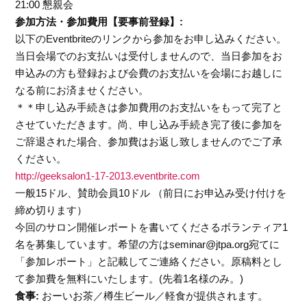
21:00 懇親会
参加方法・参加費用【要事前登録】:
以下のEventbriteのリンクから参加をお申し込みください。
当日会場でのお支払いは受付しませんので、当日参加をお
申込みの方も登録および会費のお支払いを会場にお越しに
なる前にお済ませください。
＊＊申し込み手続きは参加費用のお支払いをもって完了と
させていただきます。尚、申し込み手続き完了後に参加を
ご辞退された場合、参加費はお返し致しませんのでご了承
ください。
http://geeksalon1-17-2013.eventbrite.com
一般15ドル、賛助会員10ドル （前日にお申込み受け付けを
締め切ります）
今回のサロン開催レポートを書いてくださるボランティア1
名を募集しています。希望の方はseminar@jtpa.org宛てに
「参加レポート」と記載してご連絡ください。原稿料とし
て参加費を無料にいたします。(先着1名様のみ。)
食事:
おーいお茶／樽生ビール／軽食が提供されます。