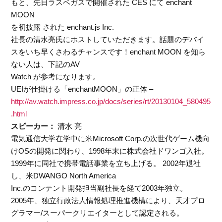
もと、先日ラスベガスで開催された CES にて enchant
MOON
を初披露 された enchant.js Inc.
社長の清水亮氏にホストしていただきます。話題のデバイ
スをいち早くさわるチャンスです！enchant MOON を知ら
ない人は、下記のAV
Watch が参考になります。
UEIが仕掛ける「enchantMOON」の正体 –
http://av.watch.impress.co.jp/docs/series/rt/20130104_580495
.html
スピーカー：
清水 亮
電気通信大学在学中に米Microsoft Corp.の次世代ゲーム機向
けOSの開発に関わり、1998年末に株式会社ドワンゴ入社。
1999年に同社で携帯電話事業を立ち上げる。 2002年退社
し、米DWANGO North America
Inc.のコンテント開発担当副社長を経て2003年独立。
2005年、独立行政法人情報処理推進機構により、天才プロ
グラマー/スーパークリエイターとして認定される。