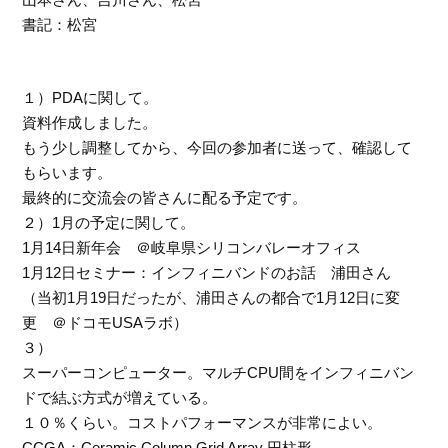
書記：松宮
１）PDAに関して。
資料作成しました。
もう少し調整してから、今回の参加者に送って、確認して
もらいます。
最終的に交流会の皆さんに配る予定です。
２）1月の予定に関して。
1月14日新年会 ＠岐阜県シリコンバレーオフィス
1月12日セミナー：インフィニバンドのお話 浦田さん
（当初1月19日だったが、浦田さんの都合で1月12日に変
更 ＠ドコモUSAラボ）
３）
スーパーコンピューター。マルチCPU間をインフィニバン
ドで結ぶ方式が増えている。
１０％くらい。コストパフォーマンスが非常によい。
CCGA：Ceramic Column Grid Array 円柱形