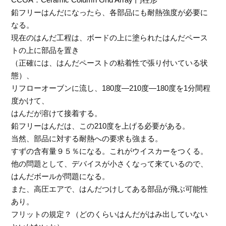
鉛フリーはんだになったら、各部品にも耐熱強度が必要に
なる。
現在のはんだ工程は、ボードの上に塗られたはんだペース
トの上に部品を置き
（正確には、はんだペーストの粘着性で張り付いている状
態）、
リフローオーブンに流し、180度―210度―180度を1分間程
度かけて、
はんだが溶けて接着する。
鉛フリーはんだは、この210度を上げる必要がある。
当然、部品に対する耐熱への要求も強まる。
すずの含有量９５％になる。これがウイスカーをつくる。
他の問題として、デバイスが小さくなって来ているので、
はんだボールが問題になる。
また、高圧エアで、はんだつけしてある部品が飛ぶ可能性
あり。
フリットの規定？（どのくらいはんだがはみ出していない