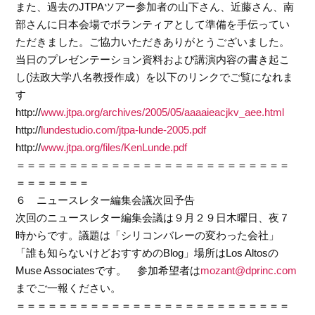
また、過去のJTPAツアー参加者の山下さん、近藤さん、南
部さんに日本会場でボランティアとして準備を手伝ってい
ただきました。ご協力いただきありがとうございました。
当日のプレゼンテーション資料および講演内容の書き起こ
し(法政大学八名教授作成）を以下のリンクでご覧になれま
す
http://
www.jtpa.org/archives/2005/05/aaaaieacjkv_aee.html
http://
lundestudio.com/jtpa-lunde-2005.pdf
http://
www.jtpa.org/files/KenLunde.pdf
＝＝＝＝＝＝＝＝＝＝＝＝＝＝＝＝＝＝＝＝＝＝＝＝＝＝
＝＝＝＝＝＝＝
６ ニュースレター編集会議次回予告
次回のニュースレター編集会議は９月２９日木曜日、夜７
時からです。議題は「シリコンバレーの変わった会社」
「誰も知らないけどおすすめのBlog」場所はLos Altosの
Muse Associatesです。 参加希望者は
mozant@dprinc.com
までご一報ください。
＝＝＝＝＝＝＝＝＝＝＝＝＝＝＝＝＝＝＝＝＝＝＝＝＝＝