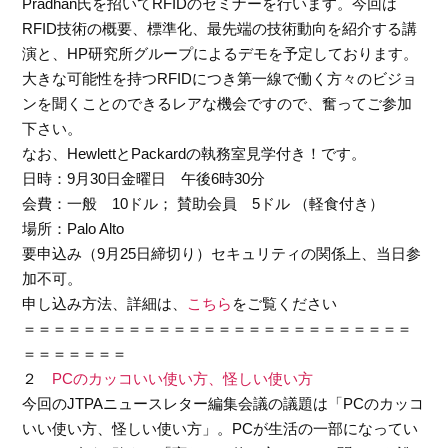
Pradhan氏を招いてRFIDのセミナーを行います。今回は
RFID技術の概要、標準化、最先端の技術動向を紹介する講
演と、HP研究所グループによるデモを予定しております。
大きな可能性を持つRFIDにつき第一線で働く方々のビジョ
ンを聞くことのできるレアな機会ですので、奮ってご参加
下さい。
なお、HewlettとPackardの執務室見学付き！です。
日時：9月30日金曜日 午後6時30分
会費：一般 10ドル； 賛助会員 5ドル （軽食付き）
場所：Palo Alto
要申込み（9月25日締切り）セキュリティの関係上、当日参
加不可。
申し込み方法、詳細は、
こちら
をご覧ください
＝＝＝＝＝＝＝＝＝＝＝＝＝＝＝＝＝＝＝＝＝＝＝＝＝＝
＝＝＝＝＝＝＝
２
PCのカッコいい使い方、怪しい使い方
今回のJTPAニュースレター編集会議の議題は「PCのカッコ
いい使い方、怪しい使い方」。PCが生活の一部になってい