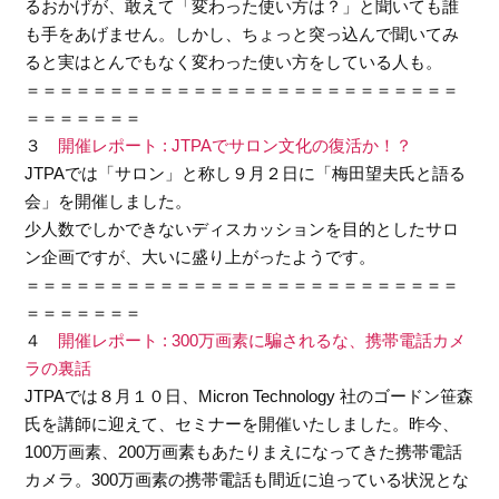
るおかげが、敢えて「変わった使い方は？」と聞いても誰
も手をあげません。しかし、ちょっと突っ込んで聞いてみ
ると実はとんでもなく変わった使い方をしている人も。
＝＝＝＝＝＝＝＝＝＝＝＝＝＝＝＝＝＝＝＝＝＝＝＝＝＝
＝＝＝＝＝＝＝
３
開催レポート : JTPAでサロン文化の復活か！？
JTPAでは「サロン」と称し９月２日に「梅田望夫氏と語る
会」を開催しました。
少人数でしかできないディスカッションを目的としたサロ
ン企画ですが、大いに盛り上がったようです。
＝＝＝＝＝＝＝＝＝＝＝＝＝＝＝＝＝＝＝＝＝＝＝＝＝＝
＝＝＝＝＝＝＝
４
開催レポート : 300万画素に騙されるな、携帯電話カメ
ラの裏話
JTPAでは８月１０日、Micron Technology 社のゴードン笹森
氏を講師に迎えて、セミナーを開催いたしました。昨今、
100万画素、200万画素もあたりまえになってきた携帯電話
カメラ。300万画素の携帯電話も間近に迫っている状況とな