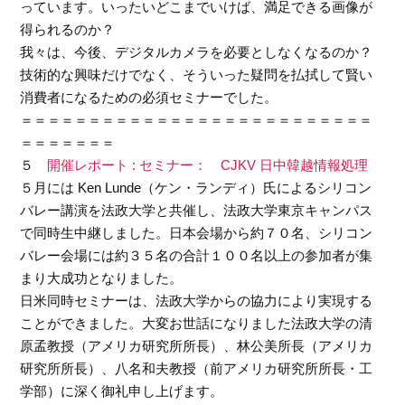
っています。いったいどこまでいけば、満足できる画像が
得られるのか？
我々は、今後、デジタルカメラを必要としなくなるのか？
技術的な興味だけでなく、そういった疑問を払拭して賢い
消費者になるための必須セミナーでした。
＝＝＝＝＝＝＝＝＝＝＝＝＝＝＝＝＝＝＝＝＝＝＝＝＝＝
＝＝＝＝＝＝＝
５
開催レポート : セミナー： CJKV 日中韓越情報処理
５月には Ken Lunde（ケン・ランディ）氏によるシリコン
バレー講演を法政大学と共催し、法政大学東京キャンパス
で同時生中継しました。日本会場から約７０名、シリコン
バレー会場には約３５名の合計１００名以上の参加者が集
まり大成功となりました。
日米同時セミナーは、法政大学からの協力により実現する
ことができました。大変お世話になりました法政大学の清
原孟教授（アメリカ研究所所長）、林公美所長（アメリカ
研究所所長）、八名和夫教授（前アメリカ研究所所長・工
学部）に深く御礼申し上げます。