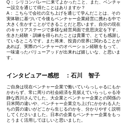
Q： シリコンバレーに来てよかったこと、また、ベンチャ
ー設立を通じて得たことはありますか？
A： こちらで会社の立ち上げを通じて学んだことは、その
実体験に基づいて今後もベンチャー企業経営に携わる中で
大きく生かすことができることだと思います。自分の現在
のキャリアステージで多様な経営局面で意思決定を下す、
生きた経験・訓練を得られたことは貴重で、とても感謝し
ているところです。また将来、投資の世界に関わることが
あれば、実際のベンチャーのオペーション経験をもって、
一味違ったバリューアッドが出来れば嬉しいな、と思いま
す。
インタビュアー感想 ：石川 智子
ご自身は現在ベンチャー企業で働いていらっしゃるにもか
かわらず、常に周りの社会経済を見据えていらっしゃる冷
静な西川さんでした。大企業とベンチャー企業との関係の
日米間の違いや、ベンチャー企業立ち上げにかかわる人た
ちの質の違いがどこから生じるのかを、分かりやすく説明
してくださいました。日本の企業もベンチャー企業をもっ
とうまく活用してほしいと思いました。