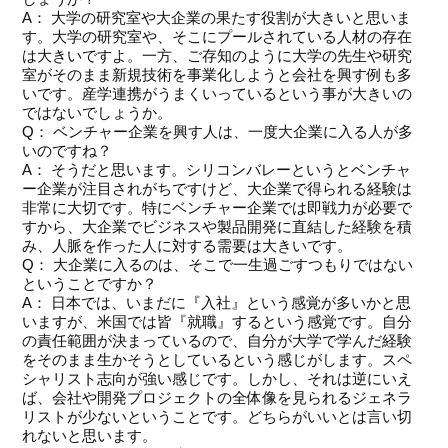
A： 大学の研究室や大企業の果たす役割が大きいと思いま
す。大学の研究室や、そこにプールされている人材の存在
は大きいですよ。一方、ご存知のように大学の先生や研究
室がそのまま新規技術を事業化しようと会社を興す例も多
いです。産学連携がうまくいっているという事が大きいの
ではないでしょうか。
Q： ベンチャー企業を興す人は、一度大企業に入る人が多
いのですね？
A： そうだと思います。シリコンバレーというとベンチャ
ー企業が注目されがちですけど、大企業で得られる経験は
非常に大切です。特にベンチャー企業では即戦力が必要で
すから、大企業でビジネスや製品開発に直結した経験を積
み、人脈を作った人に対する需要は大きいです。
Q： 大企業に入るのは、そこで一生過ごすつもりではない
ということですか？
A： 日本では、いまだに『入社』という感覚が多いかと思
いますが、米国では皆『就職』するという感覚です。自分
の責任範囲が決まっているので、自分が大学で学んだ経験
をそのまま生かそうとしているという感じがします。スペ
シャリスト志向が強い感じです。しかし、それは逆にいえ
ば、会社や開発プロジェクトの全体像を見られるジェネラ
リストが少ないということです。どちらがいいとは言い切
れないと思います。