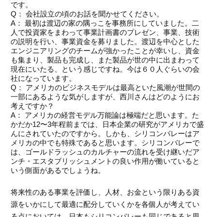
です。
Q： 会社設立の頃のお話を聞かせてください。
A： 最初は渡辺の家の隅っこを事務所にしていました。二
人で投資家をまわって事業計画書のプレゼン、事業、技術
の説明を行い、事業資金を募りました。渡辺を中心とした
エンジニアリングのチームが強かったことが幸いし、資金
も集まり、製品も完成し、また製品が世の中に出まわって
現在にいたる、という感じですね。今は６０人ぐらいの会
社になっています。
Q： アメリカのビジネスモデルは最高といた風潮が世間の
一部にあるような気がしますが、西川さんはどのようにお
考えですか？
A： アメリカの経営モデル万能論は極端だと思います。た
かだか12〜3年程前までは、日本企業の研究がアメリカで盛
んにされていたのですから。しかも、シリコンバレーはア
メリカの中でも特殊であると思います。シリコンバレーで
は、ゴールドラッシュのカルチャーの流れを受け継いだア
ンチ・エスタブリッシュメントの良い作用が働いていると
いう側面があるでしょうね。
将来性のある事業を評価し、人材、お金という限りある資
源をいかにして最適に配分していくかを各個人が考えてい
る点においては、日本もシリコンバレーも同じであると思