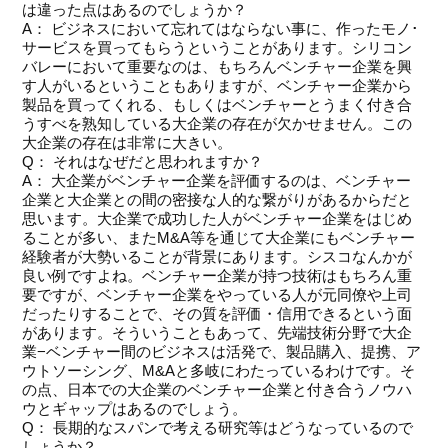
は違った点はあるのでしょうか？
A： ビジネスにおいて忘れてはならない事に、作ったモノ･
サービスを買ってもらうということがあります。シリコン
バレーにおいて重要なのは、もちろんベンチャー企業を興
す人がいるということもありますが、ベンチャー企業から
製品を買ってくれる、もしくはベンチャーとうまく付き合
うすべを熟知している大企業の存在が欠かせません。この
大企業の存在は非常に大きい。
Q： それはなぜだと思われますか？
A： 大企業がベンチャー企業を評価するのは、ベンチャー
企業と大企業との間の密接な人的な繋がりがあるからだと
思います。大企業で成功した人がベンチャー企業をはじめ
ることが多い、またM&A等を通じて大企業にもベンチャー
経験者が大勢いることが背景にあります。シスコなんかが
良い例ですよね。ベンチャー企業が持つ技術はもちろん重
要ですが、ベンチャー企業をやっている人が元同僚や上司
だったりすることで、その質を評価・信用できるという面
があります。そういうこともあって、先端技術分野で大企
業−ベンチャー間のビジネスは活発で、製品購入、提携、ア
ウトソーシング、M&Aと多岐にわたっているわけです。そ
の点、日本での大企業のベンチャー企業と付き合うノウハ
ウとギャップはあるのでしょう。
Q： 長期的なスパンで考える研究等はどうなっているので
しょうか？