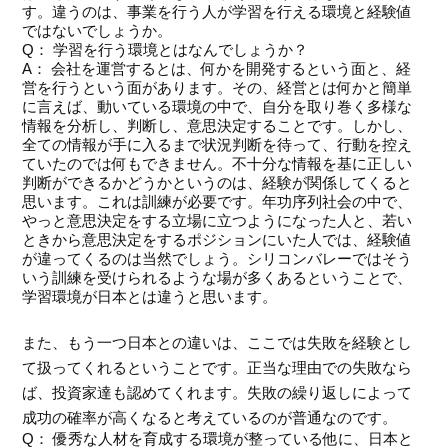
す。違うのは、事業を行う人が学習を行える環境と経験値
ではないでしょうか。
Q： 学習を行う環境とはなんでしょうか？
A： 会社を運営するとは、何かを開発するという面と、経
営を行うという面があります。その、経営とは何かと簡単
に言えば、動いている環境の中で、自分を取り巻く多様な
情報を分析し、判断し、意思決定することです。しかし、
全ての情報が手に入るまで状況判断を待って、行動を控え
ていたのでは何もできません。不十分な情報を基に正しい
判断ができるかどうかというのは、経験が関係してくると
思います。これは訓練が必要です。年功序列社会の中で、
やっと意思決定をする立場に立つようになった人と、若い
ときから意思決定をするポジションにいた人では、経験値
が違ってくるのは当然でしょう。シリコンバレーではそう
いう訓練を受けられるような場が多くあるということで、
学習環境が日本とは違うと思います。
また、もう一つ日本との違いは、ここでは失敗を経験とし
て扱ってくれるということです。正当な理由での失敗なら
ば、投資家達も認めてくれます。失敗の繰り返しによって
成功の確率が高くなると考えているのが普通なのです。
Q： 優秀な人材を育成する環境が整っている他に、日本と