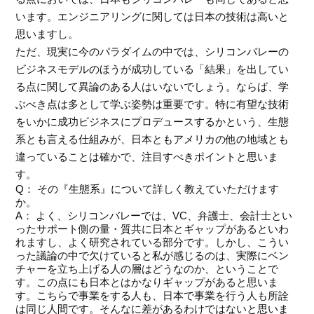
います。エンジニアリングに関しては日本の技術は高いと
思いますし。
ただ、現実に今のパラダイムの中では、シリコンバレーの
ビジネスモデルのほうが成功している「結果」を出してい
る点に関して異論のある人はいないでしょう。ならば、学
ぶべき点は多として学ぶ姿勢は重要です。特に有望な技術
をいかに成功ビジネスにプロデュースするかという、生態
系とも言える仕組みが、日本ともアメリカの他の地域とも
違っていることは確かで、注目すべきポイントと思いま
す。
Q： その『生態系』について詳しく教えていただけます
か。
A： よく、シリコンバレーでは、VC、弁護士、会計士とい
ったサポート側の量・質共に日本とギャップがあるといわ
れますし、よく研究されている部分です。しかし、こうい
った議論の中で欠けていると私が感じるのは、実際にベン
チャーを立ち上げる人の層はどうなのか、ということで
す。この点にも日本とはかなりギャップがあると思いま
す。こちらで事業をする人も、日本で事業を行う人も所詮
は同じ人間です。そんなに差があるわけではないと思いま