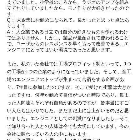
えていました。小学校のころから、ラジオのアンプを組み
立てたりしていましたから。モノ作りが大好きだったので
す。
Q： 大企業にお勤めになられて、良かったと思った点はあ
ります？
A： 大企業である日立では自分の好きなものを作れるわけ
ではありません。しかし、製品が量産されて使われること
で、ユーザからのレスポンスを早く貰って改善できる。エ
ンジニアにとってはいい環境であったと思います。
また、私のいた会社では工場プロフィット制といって、1つ
の工場が1つの企業のようになっていました。そして、全工
場のエンジニアのトップが集まって合宿をする企画があ
り、7年目に参加したのですが、そこで受けた衝撃は大きか
ったですね。何年か勤めて自信がついた時期であり、集ま
った人間達もそれぞれ自負があるのですが、皆本当にすご
い人たちばかりでした。まだまだ上には上がいるのだと思
いました。エンジニアとしての刺激になりましたし、そこ
で知り合った人との人脈は今でも大切にしています。今の
会社に関わっている人の中にもいます。