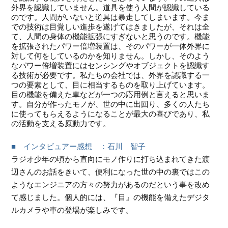
外界を認識していません。道具を使う人間が認識している
のです。人間がいないと道具は暴走してしまいます。今ま
での技術は目覚しい進歩を遂げてはきましたが、それは全
て、人間の身体の機能拡張にすぎないと思うのです。機能
を拡張されたパワー倍増装置は、そのパワーが一体外界に
対して何をしているのかを知りません。しかし、そのよう
なパワー倍増装置にはセンシングやオブジェクトを認識す
る技術が必要です。私たちの会社では、外界を認識する一
つの要素として、目に相当するものを取り上げています。
目の機能を備えた車などが一つの応用例と言えると思いま
す。自分が作ったモノが、世の中に出回り、多くの人たち
に使ってもらえるようになることが最大の喜びであり、私
の活動を支える原動力です。
■
インタビュアー
感想 ：石川 智子
ラジオ少年の頃から直向にモノ作りに打ち込まれてきた渡
辺さんのお話をきいて、便利になった世の中の裏ではこの
ようなエンジニアの方々の努力があるのだという事を改め
て感じました。個人的には、『目』の機能を備えたデジタ
ルカメラや車の登場が楽しみです。