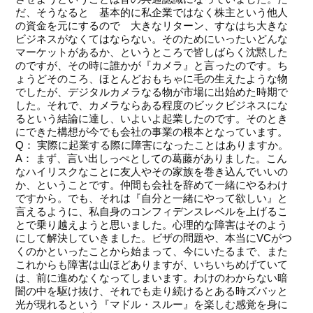
だ、そうなると 基本的に私企業ではなく株主という他人
の資金を元にするので 大きなリターン、すなはち大きな
ビジネスがなくてはならない。そのためにいったいどんな
マーケットがあるか、というところで皆しばらく沈黙した
のですが、その時に誰かが『カメラ』と言ったのです。ち
ょうどそのころ、ほとんどおもちゃに毛の生えたような物
でしたが、デジタルカメラなる物が市場に出始めた時期で
した。それで、カメラならある程度のビックビジネスにな
るという結論に達し、いよいよ起業したのです。そのとき
にできた構想が今でも会社の事業の根本となっています。
Q： 実際に起業する際に障害になったことはありますか。
A： まず、言い出しっぺとしての葛藤がありました。こん
なハイリスクなことに友人やその家族を巻き込んでいいの
か、ということです。仲間も会社を辞めて一緒にやるわけ
ですから。でも、それは『自分と一緒にやって欲しい』と
言えるように、私自身のコンフィデンスレベルを上げるこ
とで乗り越えようと思いました。心理的な障害はそのよう
にして解決していきました。ビザの問題や、本当にVCがつ
くのかといったことから始まって、今にいたるまで、また
これからも障害は山ほどありますが、いちいちめげていて
は、前に進めなくなってしまいます。わけのわからない暗
闇の中を駆け抜け、それでも走り続けるとある時ズバッと
光が現れるという『マドル・スルー』を楽しむ感覚を身に