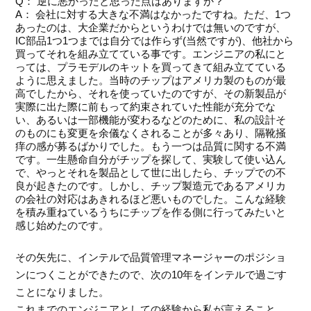
Q： 逆に悪かったと思った点はありますか？
A： 会社に対する大きな不満はなかったですね。ただ、1つ
あったのは、大企業だからというわけでは無いのですが、
IC部品1つ1つまでは自分では作らず(当然ですが)、他社から
買ってそれを組み立てている事です。エンジニアの私にと
っては、プラモデルのキットを買ってきて組み立てている
ように思えました。当時のチップはアメリカ製のものが最
高でしたから、それを使っていたのですが、その新製品が
実際に出た際に前もって約束されていた性能が充分でな
い、あるいは一部機能が変わるなどのために、私の設計そ
のものにも変更を余儀なくされることが多々あり、隔靴掻
痒の感が募るばかりでした。もう一つは品質に関する不満
です。一生懸命自分がチップを探して、実験して使い込ん
で、やっとそれを製品として世に出したら、チップでの不
良が起きたのです。しかし、チップ製造元であるアメリカ
の会社の対応はあきれるほど悪いものでした。こんな経験
を積み重ねているうちにチップを作る側に行ってみたいと
感じ始めたのです。
その矢先に、インテルで品質管理マネージャーのポジショ
ンにつくことができたので、次の10年をインテルで過ごす
ことになりました。
これまでのエンジニアとしての経験から私が言えること