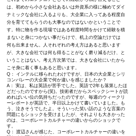
は、初めから小さな会社あるいは外資系の様に極めてダイ
ナミックな会社に入るよりも、大企業に入ってある程度自
分を育ててもらうのも大事なのではないかということで
す。特に物を作る現場ではある程度時間をかけて経験を積
まないと身につかない事だらけで、机上の空論だけでは
何も出来ません。人それぞれの考え方はあると思います
が、大きな会社では何も得ることがなく磨り減るだけ、と
いうことはない。考え方次第では、大きな会社にいたから
こそ身に着く事もあると思います。
Q： インテルに移られたわけですが、日本の大企業とシリ
コンバレーの大企業で何か違いを感じましたか？
A： 実は、私は英語が苦手でした。英語で2年も落第したほ
どだったのですから(笑)。技術者だからスペックシートが読
めればいい位の気持ちだったのですが、毎週のウィークリ
ーレポートが英語で、半日以上かけて書いていました。も
う、泣きそうでしたよ。そういった笑い話のような言葉の
問題にもショックを受けましたが、それよりも大きかった
のは、コーポレートカルチャーの違いからのショックで
す。
Q： 渡辺さんが感じた、コーポレートカルチャーの違いを