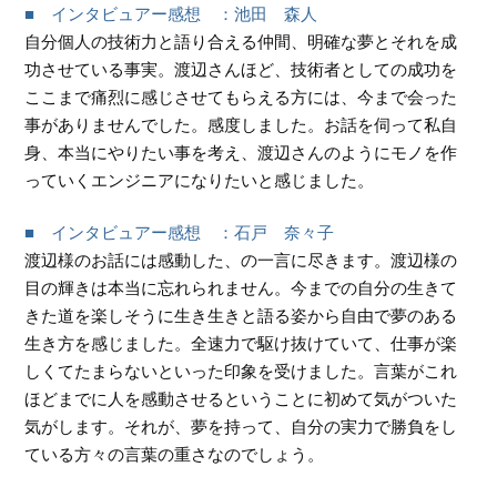
■
インタビュアー
感想 ：池田 森人
自分個人の技術力と語り合える仲間、明確な夢とそれを成
功させている事実。渡辺さんほど、技術者としての成功を
ここまで痛烈に感じさせてもらえる方には、今まで会った
事がありませんでした。感度しました。お話を伺って私自
身、本当にやりたい事を考え、渡辺さんのようにモノを作
っていくエンジニアになりたいと感じました。
■
インタビュアー
感想 ：石戸 奈々子
渡辺様のお話には感動した、の一言に尽きます。渡辺様の
目の輝きは本当に忘れられません。今までの自分の生きて
きた道を楽しそうに生き生きと語る姿から自由で夢のある
生き方を感じました。全速力で駆け抜けていて、仕事が楽
しくてたまらないといった印象を受けました。言葉がこれ
ほどまでに人を感動させるということに初めて気がついた
気がします。それが、夢を持って、自分の実力で勝負をし
ている方々の言葉の重さなのでしょう。