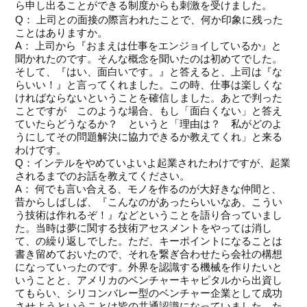
ら申し出ることができる制度からも刺激を受けました。
Q： 上司との面接の際言われたことで、何か印象に残った
ことはありますか。
A： 上司から『おまえは仕事をエンジョイしているか』と
聞かれたのです。そんな概念を聞いたのは初めてでした。
そして、『はい、面白いです。』と答えると、上司は『な
らいい！』と言ってくれました。この時、仕事は楽しくな
ければならないということを確信しました。あとで判った
ことですが このような場合、もし「面白くない」と答え
ていたらどうなるか？ というと「理由は？ 私がどのよ
うにしてその問題解決に協力できるか教えてくれ」と来る
わけです。
Q：インテルをやめていよいよ起業されたわけですが、起業
されるまでのお話を教えてください。
A： 何でも言い合える、モノを作るのが大好きな仲間と、
昔からしばしば、『こんなのがあったらいいなあ、こうい
う技術は作れるぞ！』などということを語り合っていまし
た。当時は夢に関する技術アセスメントをやっては消し
て、の繰り返しでした。ただ、キーポイントになることは
書き留めておいたので、それを繋ぎ合わせたら会社の構想
になっていったのです。外界を認識する機械を作りたいと
いうことと、アメリカのベンチャーキャピタルから出資し
てもらい、シリコンバレー型のベンチャー企業として成功
させようということは皆の共通認識になっていました。た