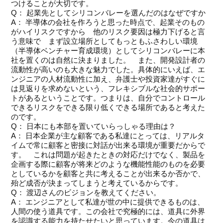
つけることが大切です。
Q： 起業先としてシリコンバレーを選んだのはなぜですか
A： 半導体の会社を作ろうと思った時点で、起業そのもの
がハイリスクですから 他のリスク要因は極力下げると言
う意味で まず設立場所としてもっともふさわしい環境
（半導体ベンチャー育成環境）としてシリコンバレーに本
社を置くのは自然に決まりました。 また、開発設計者の
流動性が高いのも大きな魅力でした。具体的にいえば、エ
ンジニアの人材流動性に加え、弁護士や投資家達がすぐに
は見返りを求めないという、フレキシブルな社会的サポー
トがあるということです。つまりは、自分でコントロール
できるリスクをできる限り低くできる場所であると考えた
のです。
Q： 日本にも本部を置いていらっしゃる理由は？
A： 日本企業が主な顧客である私達にとっては、リアルタ
イムで常に顧客と密接に対話が出来る環境が重要だからで
す。 これは問題が起きたときの対応だけでなく、製品を
企画する際に顧客が将来どのような機能性能のものを必要
としているかを顧客と共に考えることが出来るか否かで、
殆ど成否が決まってしまうと考えているからです。
Q： 渡辺さんのビジョンを教えてください。
A： エンジニアとして私達が世の中に提供できるものは、
人間の使う道具です。この会社で究極的には、道具に外界
を認識する能力を持たせたいと思っています。今の道具は