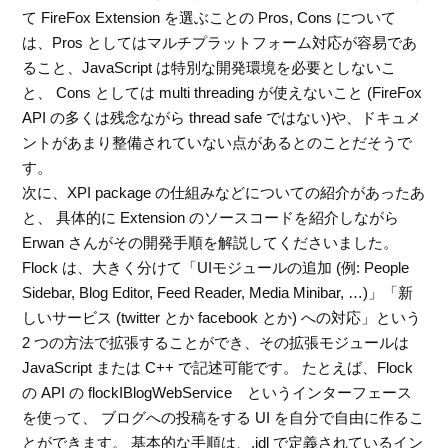
て FireFox Extension を選ぶことの Pros, Cons について
は、Pros としてはマルチプラットフォーム対応が容易であ
ること、JavaScript は特別な開発環境を必要としないこ
と、 Cons としては multi threading が使えないこと (FireFox
API の多くは残念ながら thread safe ではない)や、ドキュメ
ントがあまり整備されていない点があるとのことだそうで
す。
次に、XPI package の仕組みなどについての紹介があったあ
と、 具体的に Extension のソースコードを紹介しながら
Erwan さんがその開発手順を解説してくださいました。
Flock は、大きく分けて「UIモジュールの追加 (例: People
Sidebar, Blog Editor, Feed Reader, Media Minibar, …)」「新
しいサービス (twitter とか facebook とか) への対応」という
2 つの方法で拡張することができ、その拡張モジュールは
JavaScript または C++ で記述可能です。 たとえば、Flock
の API の flockIBlogWebService というインターフェース
を使って、 ブログへの投稿をする UI を自分で自由に作るこ
とができます。 基本的な手順は、.idl で定義されているイン