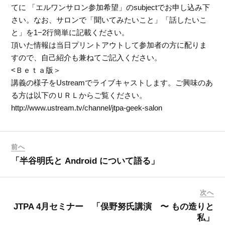
てに
「エルワンサロン参加希望」のsubjectでお申し込み下
さい。なお、サロンで「聞いてみたいこと」「話したいこ
と」を1−2行簡単に記載ください。
頂いた情報は当日プリントアウトして参加者の方に配りま
すので、自己紹介も兼ねてご記入ください。
<Ｂｅｔａ版＞
講義の様子をUstreamでライブキャストします。ご興味のあ
る方は以下のＵＲＬからご覧ください。
http://www.ustream.tv/channel/jtpa-geek-salon
前へ
「半谷明氏と Android について語る」
次へ
JTPA 4月セミナー 「俣野努氏講演 〜 もの造りと
私」