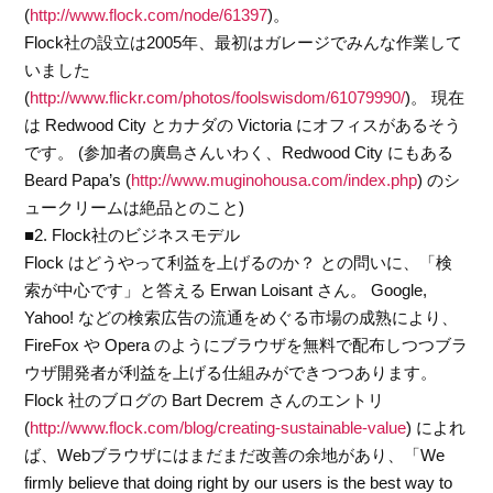
(
http://www.flock.com/node/61397
)。
Flock社の設立は2005年、最初はガレージでみんな作業して
いました
(
http://www.flickr.com/photos/foolswisdom/61079990/
)。 現在
は Redwood City とカナダの Victoria にオフィスがあるそう
です。 (参加者の廣島さんいわく、Redwood City にもある
Beard Papa’s (
http://www.muginohousa.com/index.php
) のシ
ュークリームは絶品とのこと)
■2. Flock社のビジネスモデル
Flock はどうやって利益を上げるのか？ との問いに、「検
索が中心です」と答える Erwan Loisant さん。 Google,
Yahoo! などの検索広告の流通をめぐる市場の成熟により、
FireFox や Opera のようにブラウザを無料で配布しつつブラ
ウザ開発者が利益を上げる仕組みができつつあります。
Flock 社のブログの Bart Decrem さんのエントリ
(
http://www.flock.com/blog/creating-sustainable-value
) によれ
ば、Webブラウザにはまだまだ改善の余地があり、「We
firmly believe that doing right by our users is the best way to