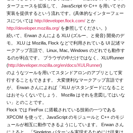
ターフェースを拡張して、 JavaScript や C++ を用いてその
実装を提供するという流れです。(具体的なインターフェー
スについては
http://developer.flock.com/
とか
http://developer.mozilla.org/
を参照してください。)
続いて、Erwan さんによる XLU (ズルー、と発音) 開発のデ
モ。 XLU は Mozilla, Flock などで利用されている UI 記述マ
ークアップ言語で、Linux, Mac, Windows のどれでも動作す
るのが利点です。 ブラウザの中だけではなく、XLURunner
(
http://developer.mozilla.org/en/docs/XULRunner
)
のようなツールを用いてスタンドアロンのアプリとして実
行することもできます。 大変便利なマークアップ言語です
が、 Erwan さんによれば「XLU がスタンダードになること
はおそらくないでしょう、 Mozilla はそれを意図してはいな
い」とのことです。
Flock では FireFox に搭載されている技術の一つである
XPCOM を使って、JavaScript のモジュールと C++ のモジ
ュールが相互に動作できるようにしています。 Erwan さん
によると、「Singleton パターンを実現するためには従来は