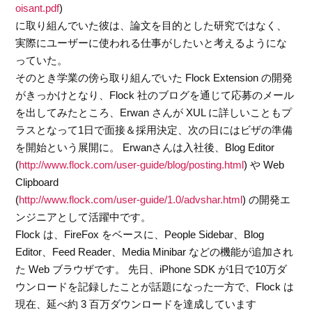
oisant.pdf
)
に取り組んでいた彼は、論文を目的とした研究ではなく、
実際にユーザーに使われる仕事がしたいと考えるようにな
っていた。
そのとき学業の傍ら取り組んでいた Flock Extension の開発
がきっかけとなり、Flock 社のブログを通じて応募のメール
を出してみたところ、Erwan さんが XUL に詳しいこともプ
ラスとなって1日で面接＆採用決定、次の日にはビザの準備
を開始という展開に。 Erwanさんは入社後、Blog Editor
(
http://www.flock.com/user-guide/blog/posting.html
) や Web
Clipboard
(
http://www.flock.com/user-guide/1.0/advshar.html
) の開発エ
ンジニアとして活躍中です。
Flock は、FireFox をベースに、People Sidebar、Blog
Editor、Feed Reader、Media Minibar などの機能が追加され
た Web ブラウザです。 先日、iPhone SDK が1日で10万ダ
ウンロードを記録したことが話題になった一方で、Flock は
現在、延べ約 3 百万ダウンロードを達成しています