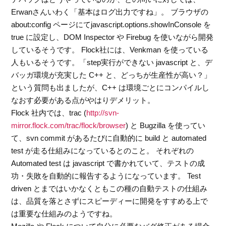
Erwanさんいわく「基本はログ出力ですね」。 ブラウザの
about:config ページにてjavascript.options.showInConsole を
true に設定し、DOM Inspector や Firebug を使いながら開発
しているそうです。 Flock社には、Venkman を使っている
人もいるそうです。「step実行ができない javascript と、デ
バッガ環境が充実した C++ と、どっちが生産性が高い？」
という質問も出ましたが、C++ は環境ごとにコンパイルし
なおす必要がある点がやはりデメリット。
Flock 社内では、trac (
http://svn-
mirror.flock.com/trac/flock/browser
) と Bugzilla を使ってい
て、svn commit があるたびに自動的に build と automated
test が走る仕組みになっているとのこと。 それぞれの
Automated test は javascript で書かれていて、テストの成
功・失敗を自動的に報告するようになっています。 Test
driven とまではいかなくともこの種の自動テストの仕組み
は、品質を落とさずにスピーディーに開発をすすめる上で
は重要な仕組みのようですね。