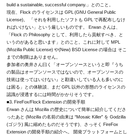
build a sustainable, successful company.」とのこと。
現在、Flock のライセンスは GPL (GNU General Public
License)。 「それを利用したソフトも GPL で再配布しなけ
ればいけない」という厳しいものです。 Erwan さんは、
「Flock の Philosophy として、利用したら貢献すべき、と
いうのがあると思います」とのこと。これに対して MPL
(Mozilla Public License) や(New) BSD License の場合は そこ
までの制限はありません。
参加者の奥井さん曰く「オープンソースというと即『うち
の製品はオープンソースではないので、オープンソースの
技術は使ってはいけない』と勘違いしている人も多いのに
は困る」との体験談、まだ GPL 以外の形態のライセンスの
認識が浸透するには時間がかかりそうです。
■3. FireFox/Flock Extension の開発手順
Erwan さんは Mozilla の歴史について簡単に紹介してくださ
ったあと (Mozilla の名前の由来は “Mosaic Killer” を Godzilla
(ゴジラ) 風に縮めたものだそうです)、さっそく FireFox
Extension の開発手順の紹介へ。 開発プラットフォームとし