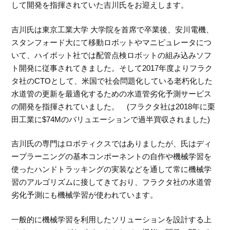
して開発を指揮されていた吉川氏をお迎えします。
吉川氏は東京工業大学 大学院を首席で卒業後、安川電機、
スタンフォード大にて移動ロボットやマニピュレータにつ
いて、ハイボット社では配管点検ロボットの組み込みソフ
ト開発に従事されてきました。そして2017年度よりフラク
タ社のCTOとして、米国で社会問題化している老朽化した
水道管の更新を最適化するための水道管劣化予測サービス
の開発を指揮されていました。 (フラクタ社は2018年に栗
田工業に$74Mのバリュエーションで過半買収されました)
吉川氏の専門はロボティクスではありましたが、氏はディ
ープラーニングの基本コンポーネントの自作や機械学習を
使ったハンドトラッキングの実装などを通して常に機械学
習のアルゴリズムに接してきており、フラクタ社の水道管
劣化予測にも機械学習が使われています。
一般的に機械学習を利用したソリューションを設計する上