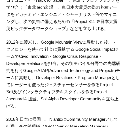
コミュニティ「Hack for Japan」、東北でプログラミングを
学び合う「東北Tech道場」、東日本大震災の際の各種デー
タをアカデミア・エンジニア・ジャーナリスト等でマイニ
ングし、次の災害に備えるための「Project 311 東日本大震
災ビッグデータワークショップ」などを立ち上げる。
2012年に渡米し、Google Mountain Viewに異動した後、テ
クノロジーを使って社会に貢献する Google Social Impactチ
ームでCivic Innovation・Google Crisis Response・
Developer Relationsを担当。その後モバイル分野での先端研
究を行うGoogle ATAP(Advanced Technology and Projects)チ
ームに異動し、Developer Relations・Program Managerとし
てレーダーを使ったジェスチャーセンサーを作るProject
Soli及びインタラクティブテキスタイルを作るProject
Jacquardを担当。Soli Alpha Developer Communityを立ち上
げる。
2018年日本に帰国し、NianticにCommunity Managerとして
転職、その後現職（APAC Senior Marketing Manager）。