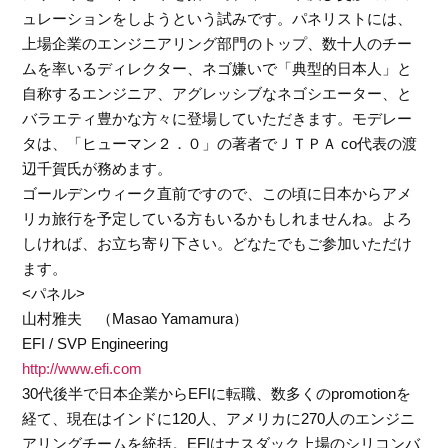
ュレーションをしようという試みです。パネリストには、
上場企業のエンジニアリング部門のトップ、数十人のチー
ムを率いるディレクター、ネゴ嫌いで「典型的日本人」と
自称するエンジニア、アグレッシブなネゴシエーター、と
バラエティ豊かな方々に登場していただきます。モデレー
タは、「ヒューマン２．０」の著者でＪＴＰＡ co代表の渡
辺千賀氏が務めます。
ゴールデンウィーク直前ですので、この頃に日本からアメ
リカ旅行を予定している方もいるかもしれませんね。よろ
しければ、お立ち寄り下さい。どなたでもご参加いただけ
ます。
<パネル>
山村雅夫 （Masao Yamamura）
EFI / SVP Engineering
http://www.efi.com
30代後半で日本企業からEFIに転職、数多くのpromotionを
経て、現在はインドに120人、アメリカに270人のエンジニ
アリングチームを統括。EFIはナスダック上場のシリコンバ