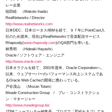
レー企業
稲田睦 （Makoto Inada）
RealNetworks / Director
http://www.realnetworks.com
日本DEC、日本ロータス/IBMを経て、９７年にPointCast入
社のため渡米。現在はRealNetworksで音楽配信サービス
Rhapsody(
www.rhapsody.com
)のQA部門を率いる。
林秀明 （Hideaki Hayashi）
Oracle / ソフトウェア・エンジニア
http://www.oracle.com
日本オラクルを経て、2001年渡米、Oracle Corporationへ。
以来、ウェブサーバーのパフォーマンス向上システムであ
るOracle Web Cacheの開発に携わっている。
戸谷茂山 （Mozan Totani）
Meade Construction Group / プレ・コンストラクショ
ン・マネージャー
http://www.meadegroup.biz
JTPAニュースレター編集長。ブログで「昇給をネゴしてみ