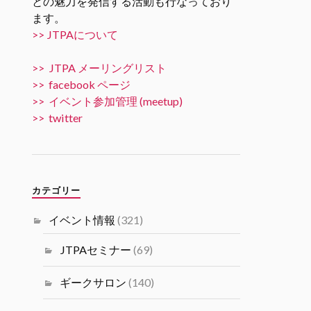
との魅力を発信する活動も行なっており
ます。
Twitter
5
10
>> JTPAについて
JTPA@シリコンバレー発のエンジニアコ
>> JTPA メーリングリスト
ミュニティ リツイートされました
>> facebook ページ
JTPA@シリコンバレー発のエンジ
>> イベント参加管理 (meetup)
ニアコミュニティ
>> twitter
31 10月 2024
11/15 6PM [JTPA SVIF 共催] AI
Talk “AIでビジネスを加速させる
には” by 米国富士通研究所 JTPA
カテゴリー
とSVIF共催の講演＋ネットワー
キングイベントです。
イベント情報
(321)
#シリコンバレーｘ日本なセミナ
ー
JTPAセミナー
(69)
Twitter
1
1
ギークサロン
(140)
Load More...