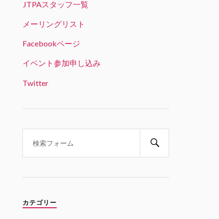
JTPAスタッフ一覧
JTPA@シリコンバレー発のエンジニアコ
ミュニティ リツイートされました
メーリングリスト
ビッグデータラボ＠RSS認定団体
Facebookページ
22 1月 2025
「生成AI時代のデータサイエンス
イベント参加申し込み
とキャリア戦略」という興味深い
テーマ。オンライン参加可能で、
Twitter
学生の方は無料とのことです。
Twitter
1
1
JTPA@シリコンバレー発のエンジ
ニアコミュニティ
21 1月 2025
1/31 6PM(PST) 変革の波を乗り
こなす：生成AI時代のデータサイ
エンスとキャリア戦略 JABI シリ
カテゴリー
コンバレー