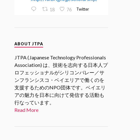
Twitter
18
76
JTPA@シリコンバレー発のエンジ
ニアコミュニティ
ABOUT JTPA
30 1月 2025
2/27 17時(PST)
@SVIF
2月企画
JTPA (Japanese Technology Professionals
「スタートアップエコシステムを
Association) は、技術を志向する日本人プ
考える」 若手起業家、VC、アク
ロフェッショナルがシリコンバレー／サ
セラレータの各分野からの関係者
ンフランシスコ・ベイエリアで働くのを
をお招きし、「スタートアップエ
支援するためのNPO団体です。ベイエリ
コシステム」についてリアルな現
状や未来の展望についてお話を伺
アの魅力を日本に向けて発信する活動も
います。
行なっています。
#シリコンバレーｘ日本なセミナ
Read More
ー
Twitter
1