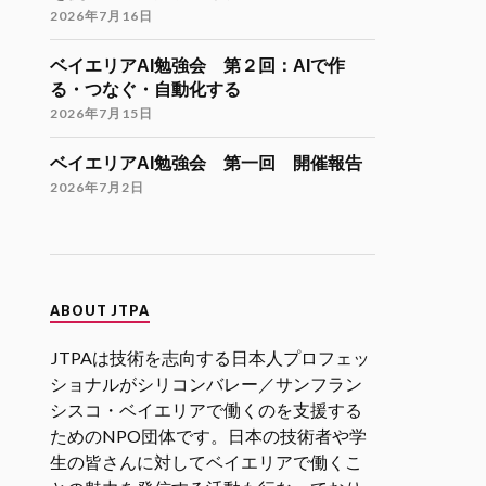
Twitter
9
21
2026年7月16日
ベイエリアAI勉強会 第２回：AIで作
JTPA@シリコンバレー発のエンジニアコ
る・つなぐ・自動化する
ミュニティ リツイートされました
2026年7月15日
海外大学院学生会
26 11月 2024
ベイエリアAI勉強会 第一回 開催報告
海外大学院留学説明会のご案内
2026年7月2日
「大学院留学後の進路（Zoom開催）」
開催日時
12月9日（月）21:00-22:30（日本時
間）
ABOUT JTPA
参加登録
JTPAは技術を志向する日本人プロフェッ
https://forms.gle/kzrJ5k62eHNSAJM29
（登録された方にZoomリンクをお送り
ショナルがシリコンバレー／サンフラン
します）
シスコ・ベイエリアで働くのを支援する
ためのNPO団体です。日本の技術者や学
イベント詳細
生の皆さんに対してベイエリアで働くこ
https://gakuiryugaku.net/seminar/5444