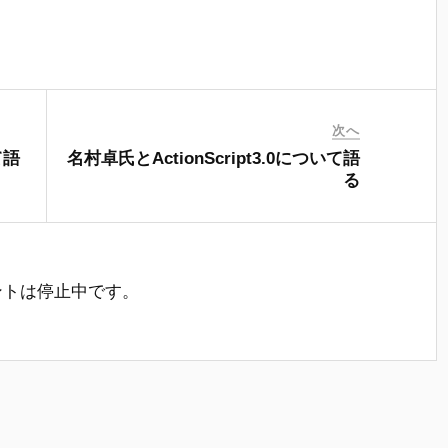
次へ
て語
名村卓氏とActionScript3.0について語
る
ントは停止中です。