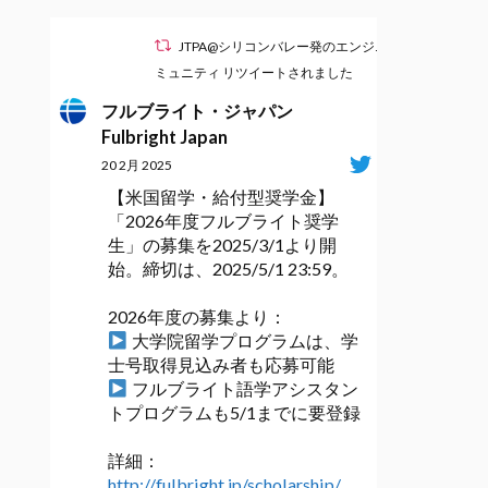
JTPA@シリコンバレー発のエンジニアコ
ミュニティ リツイートされました
フルブライト・ジャパン
Fulbright Japan
20 2月 2025
【米国留学・給付型奨学金】
「2026年度フルブライト奨学
生」の募集を2025/3/1より開
始。締切は、2025/5/1 23:59。
2026年度の募集より：
大学院留学プログラムは、学
士号取得見込み者も応募可能
フルブライト語学アシスタン
トプログラムも5/1までに要登録
詳細：
http://fulbright.jp/scholarship/