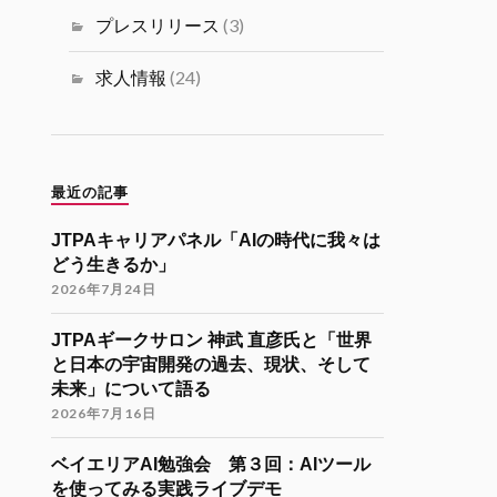
ミュニティ リツイートされました
プレスリリース
(3)
海外大学院学生会
26 11月 2024
求人情報
(24)
海外大学院留学説明会のご案内
「コンピューターサイエンス・情報系
分野での海外大学院留学（Zoom開催）
」
最近の記事
開催日時
JTPAキャリアパネル「AIの時代に我々は
12月7日（土）22:30-24:30（日本時
どう生きるか」
間）
2026年7月24日
参加登録
JTPAギークサロン 神武 直彦氏と「世界
https://forms.gle/kzrJ5k62eHNSAJM29
と日本の宇宙開発の過去、現状、そして
（登録された方にZoomリンクをお送り
未来」について語る
します）
2026年7月16日
イベント詳細
https://gakuiryugaku.net/seminar/5450
ベイエリアAI勉強会 第３回：AIツール
を使ってみる実践ライブデモ