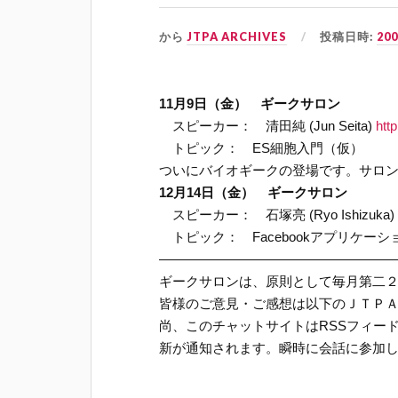
から
JTPA ARCHIVES
投稿日時:
20
11月9日（金） ギークサロン
スピーカー： 清田純 (Jun Seita)
htt
トピック： ES細胞入門（仮）
ついにバイオギークの登場です。サロ
12月14日（金） ギークサロン
スピーカー： 石塚亮 (Ryo Ishizuka)
トピック： Facebookアプリケー
——————————————————
ギークサロンは、原則として毎月第二
皆様のご意見・ご感想は以下のＪＴＰ
尚、このチャットサイトはRSSフィー
新が通知されます。瞬時に会話に参加