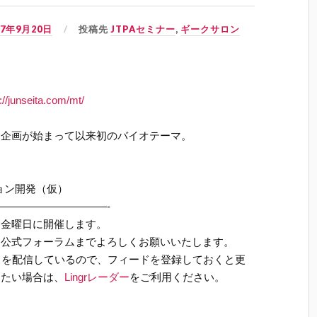
07年9月20日
投稿先
JTPAセミナー
,
ギークサロン
p://junseita.com/mt/
ン企画が始まって以来初のバイオテーマ。
ション開発（仮）
——————————-
２金曜日に開催します。
Ａ公式フォーラムまでよろしくお願いいたします。
ドを配信しているので、フィードを登録しておくと更
したい場合は、
Lingrレーダー
をご利用ください。