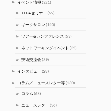
塩井宏亮氏をお迎えし、ベイエリ
イベント情報
(321)
ア最前線で活躍するデータサイエ
ンティストの視点の目線から語っ
JTPAセミナー
(69)
ていただきます。
#シリコンバレーｘ日本なセミナ
ギークサロン
(140)
ー
ツアー&カンファレンス
(53)
Twitter
4
ネットワーキングイベント
(35)
JTPA@シリコンバレー発のエンジ
ニアコミュニティ
技術交流会
(39)
14 1月 2025
2024年度（冬）日本人研究者交
インタビュー
(28)
流会 2/1(土)(PST) JSPS San
Francisco主催の交流会が開催さ
コラム／ニュースレター等
(130)
れます。
コラム
(68)
Twitter
1
ニュースレター
(36)
JTPA@シリコンバレー発のエンジニアコ