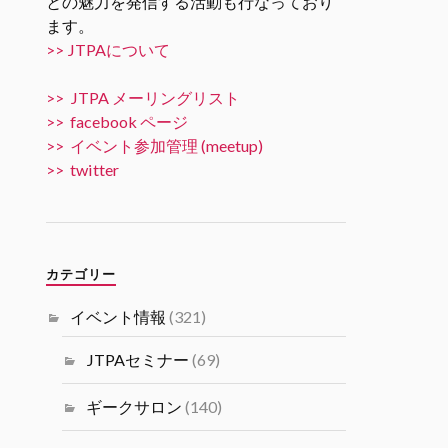
との魅力を発信する活動も行なっており
ます。
Twitter
5
10
>> JTPAについて
JTPA@シリコンバレー発のエンジニアコ
>> JTPA メーリングリスト
ミュニティ リツイートされました
>> facebook ページ
JTPA@シリコンバレー発のエンジ
>> イベント参加管理 (meetup)
ニアコミュニティ
>> twitter
31 10月 2024
11/15 6PM [JTPA SVIF 共催] AI
Talk “AIでビジネスを加速させる
には” by 米国富士通研究所 JTPA
カテゴリー
とSVIF共催の講演＋ネットワー
キングイベントです。
イベント情報
(321)
#シリコンバレーｘ日本なセミナ
ー
JTPAセミナー
(69)
Twitter
1
1
ギークサロン
(140)
Load More...