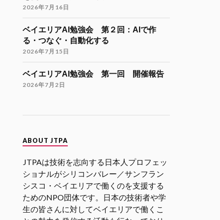
Twitter
9
21
2026年7月16日
ベイエリアAI勉強会 第２回：AIで作
JTPA@シリコンバレー発のエンジニアコ
る・つなぐ・自動化する
ミュニティ リツイートされました
2026年7月15日
海外大学院学生会
26 11月 2024
ベイエリアAI勉強会 第一回 開催報告
海外大学院留学説明会のご案内
2026年7月2日
「大学院留学後の進路（Zoom開催）」
開催日時
12月9日（月）21:00-22:30（日本時
間）
ABOUT JTPA
参加登録
JTPAは技術を志向する日本人プロフェッ
https://forms.gle/kzrJ5k62eHNSAJM29
（登録された方にZoomリンクをお送り
ショナルがシリコンバレー／サンフラン
します）
シスコ・ベイエリアで働くのを支援する
ためのNPO団体です。日本の技術者や学
イベント詳細
生の皆さんに対してベイエリアで働くこ
https://gakuiryugaku.net/seminar/5444