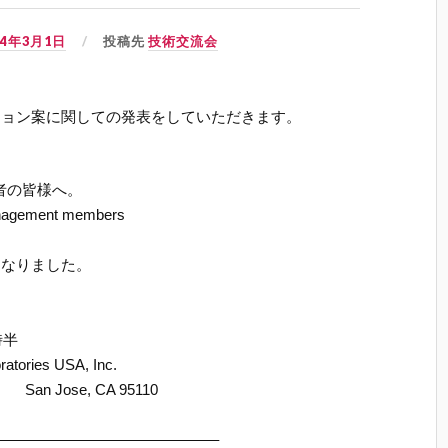
04年3月1日
投稿先
技術交流会
ション案に関しての発表をしていただきます。
加者の皆様へ。
anagement members
となりました。
？
時半
ories USA, Inc.
an Jose, CA 95110
——————————————–