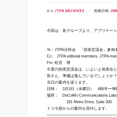
から
JTPA ARCHIVES
投稿日時:
20
今回は、各グループより、アプリケー
To：JTPA分科会 「技術交流会」参
Cc: JTPA editorial members, JTPA m
Fm: 松宮 博
今度の技術交流会は、いよいよ発表会
皆さん、準備は進んでいるでしょうか
当日の案内を送ります。
日時： 3月3日（水曜日） 6時半ー9
場所： DoCoMo Communications Laborat
181 Metro Drive, Suite 300 S
ドコモ様からの案内を添付します。
——————————————————