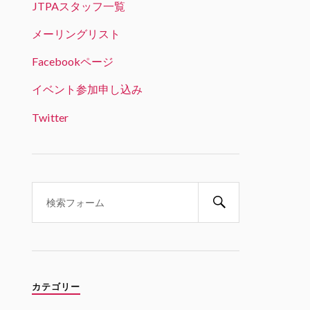
JTPAスタッフ一覧
JTPA@シリコンバレー発のエンジニアコ
ミュニティ リツイートされました
メーリングリスト
ビッグデータラボ＠RSS認定団体
Facebookページ
22 1月 2025
「生成AI時代のデータサイエンス
イベント参加申し込み
とキャリア戦略」という興味深い
テーマ。オンライン参加可能で、
Twitter
学生の方は無料とのことです。
Twitter
1
1
JTPA@シリコンバレー発のエンジ
ニアコミュニティ
21 1月 2025
1/31 6PM(PST) 変革の波を乗り
こなす：生成AI時代のデータサイ
エンスとキャリア戦略 JABI シリ
カテゴリー
コンバレー