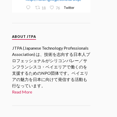
Twitter
18
76
JTPA@シリコンバレー発のエンジ
ニアコミュニティ
ABOUT JTPA
30 1月 2025
2/27 17時(PST)
@SVIF
2月企画
JTPA (Japanese Technology Professionals
「スタートアップエコシステムを
Association) は、技術を志向する日本人プ
考える」 若手起業家、VC、アク
ロフェッショナルがシリコンバレー／サ
セラレータの各分野からの関係者
ンフランシスコ・ベイエリアで働くのを
をお招きし、「スタートアップエ
支援するためのNPO団体です。ベイエリ
コシステム」についてリアルな現
状や未来の展望についてお話を伺
アの魅力を日本に向けて発信する活動も
います。
行なっています。
#シリコンバレーｘ日本なセミナ
Read More
ー
Twitter
1