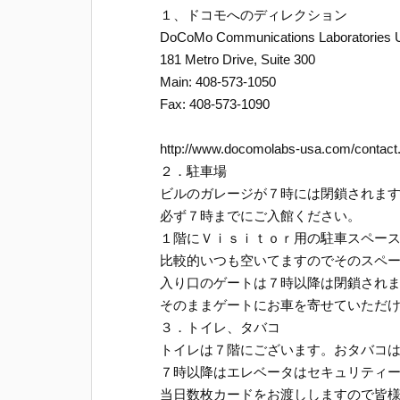
１、ドコモへのディレクション
DoCoMo Communications Laboratories U
181 Metro Drive, Suite 300
Main: 408-573-1050
Fax: 408-573-1090
http://www.docomolabs-usa.com/contact
２．駐車場
ビルのガレージが７時には閉鎖されま
必ず７時までにご入館ください。
１階にＶｉｓｉｔｏｒ用の駐車スペー
比較的いつも空いてますのでそのスペ
入り口のゲートは７時以降は閉鎖され
そのままゲートにお車を寄せていただ
３．トイレ、タバコ
トイレは７階にございます。おタバコ
７時以降はエレベータはセキュリティ
当日数枚カードをお渡ししますので皆