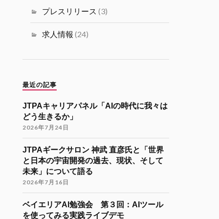
ミュニティ リツイートされました
プレスリリース
(3)
海外大学院学生会
26 11月 2024
求人情報
(24)
海外大学院留学説明会のご案内
「コンピューターサイエンス・情報系
分野での海外大学院留学（Zoom開催）
」
最近の記事
開催日時
JTPAキャリアパネル「AIの時代に我々は
12月7日（土）22:30-24:30（日本時
どう生きるか」
間）
2026年7月24日
参加登録
JTPAギークサロン 神武 直彦氏と「世界
https://forms.gle/kzrJ5k62eHNSAJM29
と日本の宇宙開発の過去、現状、そして
（登録された方にZoomリンクをお送り
未来」について語る
します）
2026年7月16日
イベント詳細
https://gakuiryugaku.net/seminar/5450
ベイエリアAI勉強会 第３回：AIツール
を使ってみる実践ライブデモ