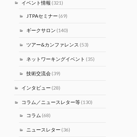
塩井宏亮氏をお迎えし、ベイエリ
イベント情報
(321)
ア最前線で活躍するデータサイエ
ンティストの視点の目線から語っ
JTPAセミナー
(69)
ていただきます。
#シリコンバレーｘ日本なセミナ
ギークサロン
(140)
ー
ツアー&カンファレンス
(53)
Twitter
4
ネットワーキングイベント
(35)
JTPA@シリコンバレー発のエンジ
ニアコミュニティ
技術交流会
(39)
14 1月 2025
2024年度（冬）日本人研究者交
インタビュー
(28)
流会 2/1(土)(PST) JSPS San
Francisco主催の交流会が開催さ
コラム／ニュースレター等
(130)
れます。
コラム
(68)
Twitter
1
ニュースレター
(36)
JTPA@シリコンバレー発のエンジニアコ