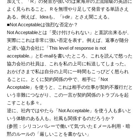
加えて、「R」の発音が強いのは東海岸の上流階級の英語に
よく見られること。Ｒを無理やり足して発音する単語さえ
ある。例えば、Ideaも、「i-dir」とさえ聞こえる。
■Not Acceptableは強烈な否定か？
Not Acceptableとは「受け付けられない」と直訳出来るが、
実際にこれは非常に強い否定を表す。例えば、返事が随分
と遅い協力会社に「This level of response is not
acceptable.」とE-mailを書いたところ、これを読んで怒った
協力会社の社員は、これを私の上司に転送してしまった。
おかげさまで私は自分の上司に一時間もこっぴどく怒られ
ることに。とくに契約関係の中で、相手に「Not
Acceptable」を使うと、これは相手の仕事が契約不履行だと
いう非難につながり、この一言が契約関係のトラブルを起
こすことも多々。
逆に、社内ではやたら「Not Acceptable」を使う人も多いと
いう体験のある人も。社風も関係するのだろうか？
(参照：シリコンバレーで働いて気づいたＥメール利用・暗
黙のルールの「厳しいことを書かない」