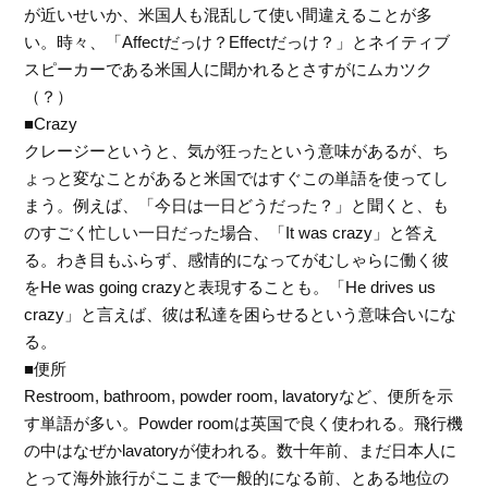
が近いせいか、米国人も混乱して使い間違えることが多
い。時々、「Affectだっけ？Effectだっけ？」とネイティブ
スピーカーである米国人に聞かれるとさすがにムカツク
（？）
■Crazy
クレージーというと、気が狂ったという意味があるが、ち
ょっと変なことがあると米国ではすぐこの単語を使ってし
まう。例えば、「今日は一日どうだった？」と聞くと、も
のすごく忙しい一日だった場合、「It was crazy」と答え
る。わき目もふらず、感情的になってがむしゃらに働く彼
をHe was going crazyと表現することも。「He drives us
crazy」と言えば、彼は私達を困らせるという意味合いにな
る。
■便所
Restroom, bathroom, powder room, lavatoryなど、便所を示
す単語が多い。Powder roomは英国で良く使われる。飛行機
の中はなぜかlavatoryが使われる。数十年前、まだ日本人に
とって海外旅行がここまで一般的になる前、とある地位の