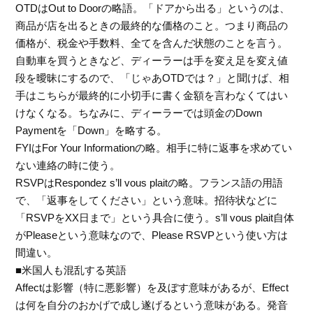
OTDはOut to Doorの略語。「ドアから出る」というのは、
商品が店を出るときの最終的な価格のこと。つまり商品の
価格が、税金や手数料、全てを含んだ状態のことを言う。
自動車を買うときなど、ディーラーは手を変え足を変え値
段を曖昧にするので、「じゃあOTDでは？」と聞けば、相
手はこちらが最終的に小切手に書く金額を言わなくてはい
けなくなる。ちなみに、ディーラーでは頭金のDown
Paymentを「Down」を略する。
FYIはFor Your Informationの略。相手に特に返事を求めてい
ない連絡の時に使う。
RSVPはRespondez s’ll vous plaitの略。フランス語の用語
で、「返事をしてください」という意味。招待状などに
「RSVPをXX日まで」という具合に使う。s’ll vous plait自体
がPleaseという意味なので、Please RSVPという使い方は
間違い。
■米国人も混乱する英語
Affectは影響（特に悪影響）を及ぼす意味があるが、Effect
は何を自分のおかげで成し遂げるという意味がある。発音