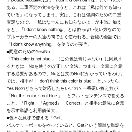
ある。二重否定の文法を使うと、これは「私は何でも知っ
ている」になってしまう。実は、これは強調のための二重
否定なので、「私はなーんにも知らないよ」が本当。加え
ると、「I don’t know nothing.」とは俗っぽい使い方なので、
ブルーカラーの人達の間でよく使われる。普段の会話では
「I don’t know anything.」を使うのが妥当。
■同意のためのYes/No
「This color is not blue.」（この色は青じゃない）に同意す
るときは、Noを使うのが正しい文法。つまり、文章に合意
する必要があるので、Noとは文のNotにかかっているわけ。
では、相手が「I don’t think this color is blue.」といったら、
Yes Noのどちらで対応したらいいの？一番硬い答え方が、
「No, this color is not blue.」 とフル・センテンスで答える
こと。「Right」「Agreed」「Correct」と相手の意見に合意
を示す単語も利用価値大。
■色々な意味で使える「Get」
バスケットボールをやっていると、Getという簡単な単語を