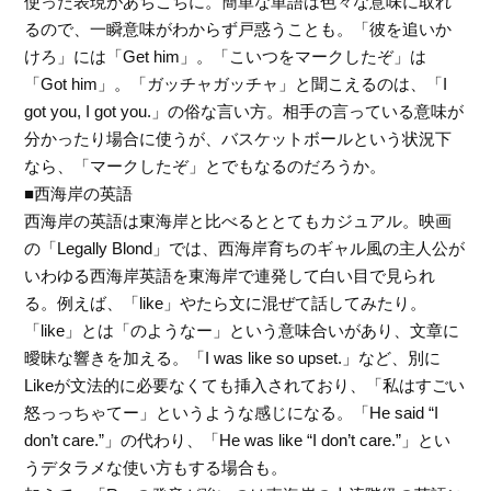
使った表現があちこちに。簡単な単語は色々な意味に取れ
るので、一瞬意味がわからず戸惑うことも。「彼を追いか
けろ」には「Get him」。「こいつをマークしたぞ」は
「Got him」。「ガッチャガッチャ」と聞こえるのは、「I
got you, I got you.」の俗な言い方。相手の言っている意味が
分かったり場合に使うが、バスケットボールという状況下
なら、「マークしたぞ」とでもなるのだろうか。
■西海岸の英語
西海岸の英語は東海岸と比べるととてもカジュアル。映画
の「Legally Blond」では、西海岸育ちのギャル風の主人公が
いわゆる西海岸英語を東海岸で連発して白い目で見られ
る。例えば、「like」やたら文に混ぜて話してみたり。
「like」とは「のようなー」という意味合いがあり、文章に
曖昧な響きを加える。「I was like so upset.」など、別に
Likeが文法的に必要なくても挿入されており、「私はすごい
怒っっちゃてー」というような感じになる。「He said “I
don’t care.”」の代わり、「He was like “I don’t care.”」とい
うデタラメな使い方もする場合も。