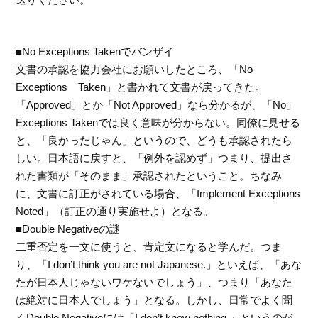
■No Exceptions Takenでバンザイ
文書の承認を協力会社にお願いしたところ、「No
Exceptions Taken」と書かれて文書が戻ってきた。
「Approved」とか「Not Approved」なら分かるが、「No」
Exceptions Takenでは良く意味が分からない。同僚に見せる
と、「良かったじゃん」というので、どうも承認されたら
しい。日本語に戻すと、「例外を認めず」つまり、提出さ
れた書類が「そのまま」承認されたということ。ちなみ
に、文書に訂正がされている場合、「Implement Exceptions
Noted」（訂正の通り実施せよ）となる。
■Double Negativeの謎
二重否定を一文に使うと、肯定文になると学んだ。つま
り、「I don’t think you are not Japanese.」といえば、「あな
たが日本人じゃないワケないでしょう」、つまり「あなた
は絶対に日本人でしょう」となる。しかし、日常でよく聞
くDouble Negativeには「I don’t know nothing.」というのが