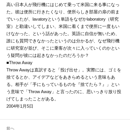
高い日本人が飛行機にはじめて乗って米国に来る事になっ
た。彼は便所に行きたくなり、便所らしき部屋の扉の前ま
でいったが、lavatoryという単語をなぜかlaboratory（研究
室）と勘違いしてしまい、米国に着くまで便所に一度もい
けなかった、という話があった。英語に自信が無いため、
誰にも質問できなかったというのは分かるが、なぜ飛行機
に研究室が並び、そこに乗客が次々に入っていくのかとい
う疑問が彼には起きなかったのだろうか？
■Throw Away
Throw Awayは直訳すると「投げ出せ」。実際には、ゴミを
捨てるとか、アイデアなどをあきらめるという意味もあ
る。相手が「手にもっているものを『捨てたら？』」とい
う意味で「Throw Away」と言ったのに、思いっきり放り投
げてしまったことがある。
2004年1月5日
前へ