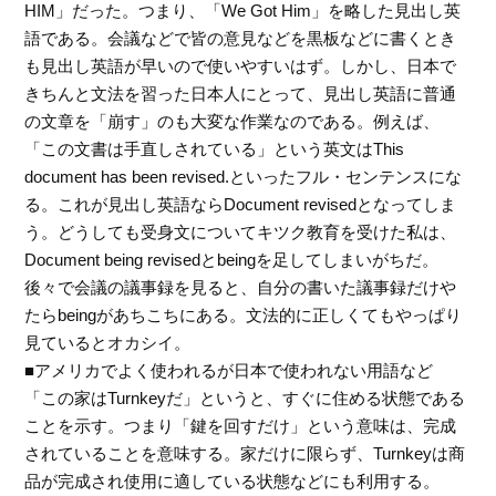
HIM」だった。つまり、「We Got Him」を略した見出し英
語である。会議などで皆の意見などを黒板などに書くとき
も見出し英語が早いので使いやすいはず。しかし、日本で
きちんと文法を習った日本人にとって、見出し英語に普通
の文章を「崩す」のも大変な作業なのである。例えば、
「この文書は手直しされている」という英文はThis
document has been revised.といったフル・センテンスにな
る。これが見出し英語ならDocument revisedとなってしま
う。どうしても受身文についてキツク教育を受けた私は、
Document being revisedとbeingを足してしまいがちだ。
後々で会議の議事録を見ると、自分の書いた議事録だけや
たらbeingがあちこちにある。文法的に正しくてもやっぱり
見ているとオカシイ。
■アメリカでよく使われるが日本で使われない用語など
「この家はTurnkeyだ」というと、すぐに住める状態である
ことを示す。つまり「鍵を回すだけ」という意味は、完成
されていることを意味する。家だけに限らず、Turnkeyは商
品が完成され使用に適している状態などにも利用する。