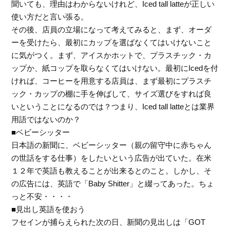
聞いても、理由はわからないけれど、Iced tall latteが正しい
使い方だと言い張る。
その後、店員の立場になって考えてみると、まず、オーダ
ーを受けたら、最初にカップを選ばなくてはいけないこと
に気がつく。まず、アイスかホットで、プラスチック・カ
ップか、紙コップを取らなくてはいけない。最初にIcedを付
ければ、コーヒーを用意する店員は、まず最初にプラスチ
ック・カップの棚に手を伸ばして、サイズ選びをすれば良
いということになるのでは？つまり、Iced tall latteとは業界
用語ではないのか？
■ベビーシッター
日本語の新聞に、ベビーシッター（親の留守中に赤ちゃん
の世話をする仕事）をしたいという広告が出ていた。在米
１２年で英語も教えることが出来るとのこと。しかし、そ
の広告には、英語で「Baby Shitter」と綴ってあった。ちょ
っと不安・・・・
■見出し英語を使おう
フセインが捕らえられた次の日、新聞の見出しは「GOT