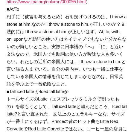
https://www.jtpa.org/column/000095.html
）
■At/To
相手に（被害を与えるため）石を投げつけるのは、I throw a
stone at him.なのか I throw a stone to him.が正しいのか？文
法的にはI throw a stone at him.が正しいはず。At, to, with,
on, uponなど助詞の使い方はネイティブでもないと分からな
いのが悔しいところ。実際に日本語の「へ」「に」と近い
文法なので、米国人でも助詞の使い方が曖昧な人も多いく
らい。わたしの近所の米国人には、I throw a stone to him.と
言い張る人までいる。自分の身内や、いつも一緒に仕事を
している米国人の情報を信じてしまいがちなのは、日常英
語を学ぶ上で一番危険なこと。
■Tall iced latte かIced tall latteか
トールサイズのLatte（エスプレッソをミルクで割ったも
の）を頼もうとして、Tall iced latteと頼んだところ、Iced tall
latte?と言い直された。文法上のヒエラルキーなら、サイズ
が一番上にくるはず。Princeの昔のヒット曲もLittle Red
CorvetteでRed Little Corvetteではない。コーヒー屋の店員に