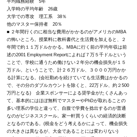
平均職務経験 5年
入学時の平均年齢 26歳
大学での専攻 理工系 38％
他のマスター保持者 20％
■ ２年間行くのに相当な費用がかかるのがアメリカのMBA
の怖いところ。授業料に教科書代と生活費を加えると、２
年間で約１１万ドルかかる。MBAに行く前の平均年収は前
述の2001 Employment Reportによれば７万５千ドルという
ことで、学校に通うため働けない２年分の機会損失が１５
万ドル。ということで、計２６万ドル、３０００万円かか
る計算になる。(会社勤めを続けていても生活費はかかるの
で、その分のダブルカウントを除くと、22万ドル、約２500
万円となる) 企業スポンサーによる奨学金がたくさんあっ
て、基本的にはほぼ無料でマスターやPhDが取れることの
多い理系の学位と違って、自腹で学費を捻出するのが普通
なのがビジネススクール。家一軒買うくらいの経済的決断
となるのである。(税金をどう考えるかによって、機会損失
の大きさは異なるが、大金であることには変わりない)