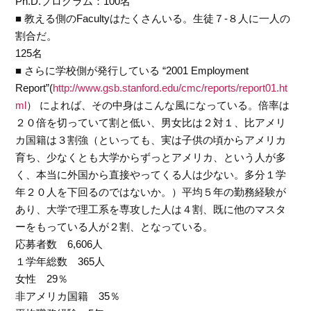
Ph.D.プログラム：100名
■ 教える側のFacultyはたくさんいる。生徒７-８人に一人の
割合だ。
125名
■ さらに学校側が発行している “2001 Employment
Report”(
http://www.gsb.stanford.edu/cmc/reports/report01.ht
ml
） によれば、その中身はこんな風になっている。倍率は
２０倍を切っていて割と低い、男女比は２対１、比アメリ
カ国籍は３割強（といっても、実は子供の頃からアメリカ
育ち、少なくとも大学からずっとアメリカ、という人が多
く、本当に外国から直接やってくる人は少ない。多分１学
年２０人を下回るのではないか。）平均５年の勤務経験が
あり、大学で理工系を専攻した人は４割、既に他のマスタ
ーをもっている人が２割、となっている。
応募者数 6,606人
１学年総数 365人
女性 29％
非アメリカ国籍 35％