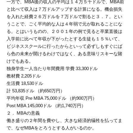
一方で、MBA後の収入の平均は１４万５千ドルで、MBA前
と比べて収入は７万ドルアップする計算になる。機会損失
を入れた経費２６万ドルを７万ドルで割ると３．７。とい
うことで、ごく平均的な人は４年弱で元が取れることにな
る。とはいうものの、２００１年の例で見ると卒業直後は
入学前に比べて年収が下がったとする生徒も１５％いて、
ビジネススクールに行ったからといって必ずしもすぐにば
ら色の未来が開けるわけではなく、ある意味リスキーな賭
けでもある。
独身学生一人当たり年間費用 学費 33,300ドル
教材費 2,205ドル
生活費 18,530ドル
計 53,835ドル （約650万円）
平均年収 Pre MBA 75,000ドル （約900万円）
Post MBA 145,000ドル （約1,740万円）
２． MBAの意義
働き盛りの２年間を費やし、大きな経済的犠牲を払ってま
で、なぜMBAをとろうとする人がいるのか。