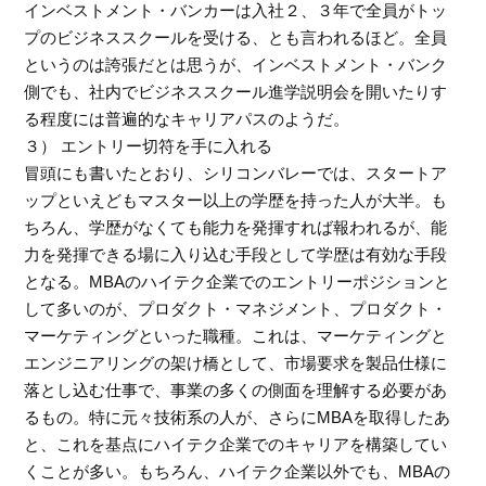
インベストメント・バンカーは入社２、３年で全員がトッ
プのビジネススクールを受ける、とも言われるほど。全員
というのは誇張だとは思うが、インベストメント・バンク
側でも、社内でビジネススクール進学説明会を開いたりす
る程度には普遍的なキャリアパスのようだ。
３） エントリー切符を手に入れる
冒頭にも書いたとおり、シリコンバレーでは、スタートア
ップといえどもマスター以上の学歴を持った人が大半。も
ちろん、学歴がなくても能力を発揮すれば報われるが、能
力を発揮できる場に入り込む手段として学歴は有効な手段
となる。MBAのハイテク企業でのエントリーポジションと
して多いのが、プロダクト・マネジメント、プロダクト・
マーケティングといった職種。これは、マーケティングと
エンジニアリングの架け橋として、市場要求を製品仕様に
落とし込む仕事で、事業の多くの側面を理解する必要があ
るもの。特に元々技術系の人が、さらにMBAを取得したあ
と、これを基点にハイテク企業でのキャリアを構築してい
くことが多い。もちろん、ハイテク企業以外でも、MBAの