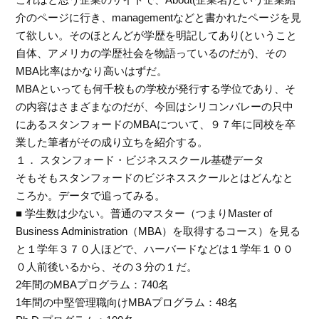
介のページに行き、managementなどと書かれたページを見
て欲しい。そのほとんどが学歴を明記してあり(ということ
自体、アメリカの学歴社会を物語っているのだが)、その
MBA比率はかなり高いはずだ。
MBAといっても何千校もの学校が発行する学位であり、そ
の内容はさまざまなのだが、今回はシリコンバレーの只中
にあるスタンフォードのMBAについて、９７年に同校を卒
業した筆者がその成り立ちを紹介する。
１． スタンフォード・ビジネススクール基礎データ
そもそもスタンフォードのビジネススクールとはどんなと
ころか。データで追ってみる。
■ 学生数は少ない。普通のマスター（つまりMaster of
Business Administration（MBA）を取得するコース）を見る
と１学年３７０人ほどで、ハーバードなどは１学年１００
０人前後いるから、その３分の１だ。
2年間のMBAプログラム：740名
1年間の中堅管理職向けMBAプログラム：48名