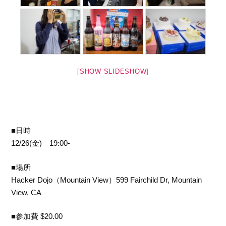
[SHOW SLIDESHOW]
■日時
12/26(金) 19:00-
■場所
Hacker Dojo（Mountain View）599 Fairchild Dr, Mountain
View, CA
■参加費 $20.00