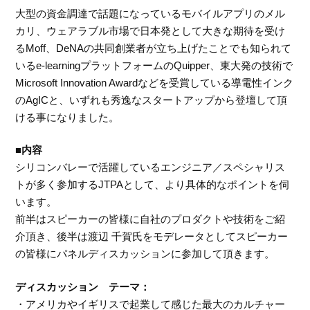
大型の資金調達で話題になっているモバイルアプリのメル
カリ、ウェアラブル市場で日本発として大きな期待を受け
るMoff、DeNAの共同創業者が立ち上げたことでも知られて
いるe-learningプラットフォームのQuipper、東大発の技術で
Microsoft Innovation Awardなどを受賞している導電性インク
のAgICと、いずれも秀逸なスタートアップから登壇して頂
ける事になりました。
■内容
シリコンバレーで活躍しているエンジニア／スペシャリス
トが多く参加するJTPAとして、より具体的なポイントを伺
います。
前半はスピーカーの皆様に自社のプロダクトや技術をご紹
介頂き、後半は渡辺 千賀氏をモデレータとしてスピーカー
の皆様にパネルディスカッションに参加して頂きます。
ディスカッション テーマ：
・アメリカやイギリスで起業して感じた最大のカルチャー