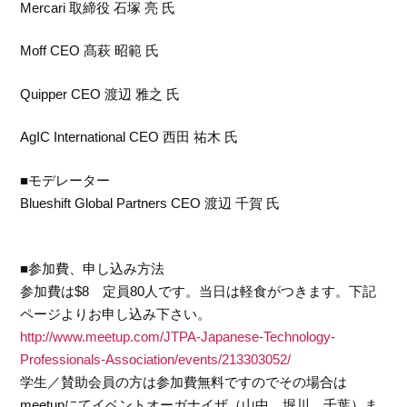
Mercari 取締役 石塚 亮 氏
Moff CEO 髙萩 昭範 氏
Quipper CEO 渡辺 雅之 氏
AgIC International CEO 西田 祐木 氏
■モデレーター
Blueshift Global Partners CEO 渡辺 千賀 氏
■参加費、申し込み方法
参加費は$8 定員80人です。当日は軽食がつきます。下記
ページよりお申し込み下さい。
http://www.meetup.com/JTPA-Japanese-Technology-
Professionals-Association/events/213303052/
学生／賛助会員の方は参加費無料ですのでその場合は
meetupにてイベントオーガナイザ（山中、堀川、千葉）ま