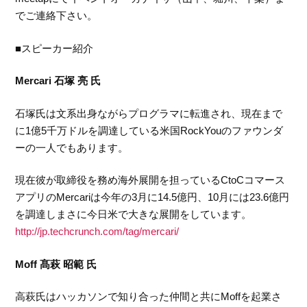
でご連絡下さい。
■スピーカー紹介
Mercari 石塚 亮 氏
石塚氏は文系出身ながらプログラマに転進され、現在まで
に1億5千万ドルを調達している米国RockYouのファウンダ
ーの一人でもあります。
現在彼が取締役を務め海外展開を担っているCtoCコマース
アプリのMercariは今年の3月に14.5億円、10月には23.6億円
を調達しまさに今日米で大きな展開をしています。
http://jp.techcrunch.com/tag/mercari/
Moff 髙萩 昭範 氏
高萩氏はハッカソンで知り合った仲間と共にMoffを起業さ