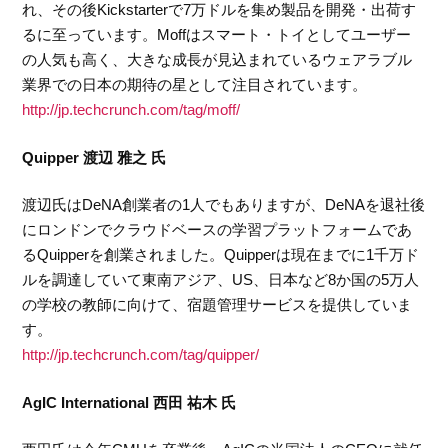
れ、その後Kickstarterで7万ドルを集め製品を開発・出荷す
るに至っています。Moffはスマート・トイとしてユーザー
の人気も高く、大きな成長が見込まれているウェアラブル
業界での日本の期待の星として注目されています。
http://jp.techcrunch.com/tag/moff/
Quipper 渡辺 雅之 氏
渡辺氏はDeNA創業者の1人でもありますが、DeNAを退社後
にロンドンでクラウドベースの学習プラットフォームであ
るQuipperを創業されました。Quipperは現在までに1千万ド
ルを調達していて東南アジア、US、日本など8か国の5万人
の学校の教師に向けて、宿題管理サービスを提供していま
す。
http://jp.techcrunch.com/tag/quipper/
AgIC International 西田 祐木 氏