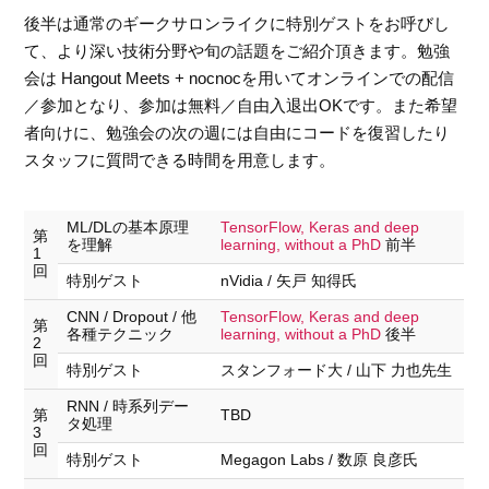
後半は通常のギークサロンライクに特別ゲストをお呼びし
て、より深い技術分野や旬の話題をご紹介頂きます。勉強
会は Hangout Meets + nocnocを用いてオンラインでの配信
／参加となり、参加は無料／自由入退出OKです。また希望
者向けに、勉強会の次の週には自由にコードを復習したり
スタッフに質問できる時間を用意します。
ML/DLの基本原理
TensorFlow, Keras and deep
第
を理解
learning, without a PhD
前半
1
回
特別ゲスト
nVidia / 矢戸 知得氏
CNN / Dropout / 他
TensorFlow, Keras and deep
第
各種テクニック
learning, without a PhD
後半
2
回
特別ゲスト
スタンフォード大 / 山下 力也先生
RNN / 時系列デー
第
TBD
タ処理
3
回
特別ゲスト
Megagon Labs / 数原 良彦氏