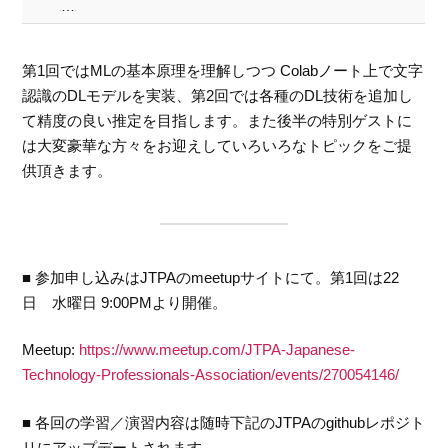
…
第1回ではMLの基本原理を理解しつつ Colabノート上で文字
認識のDLモデルを実装、第2回では各種のDL技術を追加し
て精度の良い推定を目指します。また後半の特別ゲストに
は大変豪華な方々をお迎えしていろいろなトピックをご提
供頂きます。
■ 参加申し込みはJTPAのmeetupサイトにて。第1回は22
日 水曜日 9:00PMより開催。
Meetup:
https://www.meetup.com/JTPA-Japanese-
Technology-Professionals-Association/events/270054146/
■ 各回の学習／演習内容は随時下記のJTPAのgithubレポジト
リにアップデートされます。