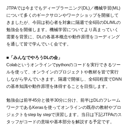
JTPAでは今までもディープラーニング(DL)／機械学習(ML)
について多くのギークサロンやワークショップを開催して
きましたが、今回は初心者を対象に隔週で全6回のDL/MLの
勉強会を開催します。機械学習についてより高まっていく
需要を背景に、DLの各基本概念や動作原理をコーディング
を通して皆で学んでいく会です。
■「みんなでやろうDLの会」
Colabというオンラインでpythonのコードを実行できるツー
ルを使って、オンラインのプロジェクトや教材を皆で実行
しながら学んでいきます。隔週で開催し、全6回程度でDNN
の基本知識や動作原理を体得することを目指します。
勉強会は前半45分と後半30分に分け、前半はDLのフレーム
ワークであるKerasを使ってオンラインの既存の教材やプロ
ジェクトをstep by stepで演習します。当日は下記JTPAのス
タッフがコードの意味や基本部分を解説する予定です。