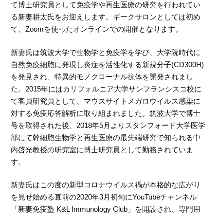
て博士研究員として免疫学や再生医療の研究を行われてい
る新妻耕太氏をお迎えします。ギークサロンとしては初め
て、Zoomを使ったオンラインでの開催となります。
新妻氏は筑波大学で生物学と免疫学を学び、大学院時代に
自然免疫細胞に発現し炎症を活性化する新規分子(CD300H)
を発見され、特異的モノクローナル抗体を開発されまし
た。2015年にはカリフォルニア大学サンフランシスコ校に
て客員研究員として、マウスサイトメガロウイルス感染に
対する免疫応答解析に取り組まれました。筑波大学で博士
号を取得された後、2018年5月よりスタンフォード大学医学
部にて幹細胞生物学と再生医療の最先端研究で知られる中
内啓光教授の研究室に博士研究員として勤務されていま
す。
新妻氏はこの度の新型コロナウイルス禍が本格的な広がり
を見せ始める直前の2020年3月初旬にYouTubeチャンネル
「新妻免疫塾 K&L Immunology Club」を開設され、専門用